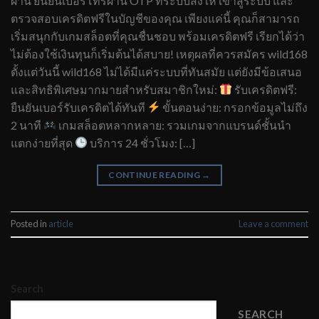
ผ่าน ยืนยันเบอร์โทรผ่าน OTP ที่ระบบส่งให้ เข้าสู่ระบบ และ
ตรวจสอบเครดิตฟรีในบัญชีของคุณ เพียงแค่นี้ คุณก็สามารถ
เริ่มสนุกกับเกมสล็อตที่คุณชื่นชอบ พร้อมเครดิตฟรี เรียกได้ว่า
ไม่ต้องใช้เงินทุนก็เริ่มต้นได้สบาย! เหตุผลที่ควรสมัคร wild168
ตั้งแต่วันนี้ wild168 ไม่ได้มีแค่ระบบที่ทันสมัย แต่ยังมีข้อเสนอ
และสิทธิพิเศษมากมายสำหรับสมาชิกใหม่:
รับเครดิตฟรี:
ยืนยันเบอร์รับเครดิตได้ทันที
ขั้นตอนง่าย: กรอกข้อมูลไม่ถึง
2 นาที
เกมสล็อตหลากหลาย: รวมเกมจากแบรนด์ชั้นนำ
แตกง่ายที่สุด
บริการ 24 ชั่วโมง: […]
CONTINUE READING
→
Posted in
article
Leave a comment
Search
SEARCH