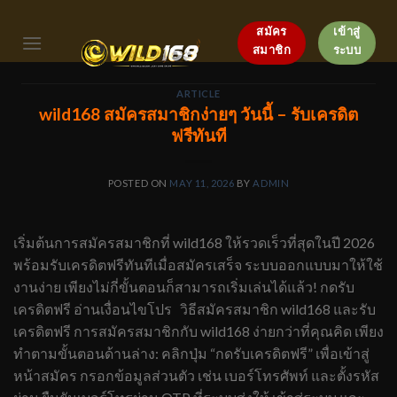
Skip
to
สมัคร
เข้าสู่
สมาชิก
ระบบ
content
ARTICLE
wild168 สมัครสมาชิกง่ายๆ วันนี้ – รับเครดิต
ฟรีทันที
POSTED ON
MAY 11, 2026
BY
ADMIN
เริ่มต้นการสมัครสมาชิกที่ wild168 ให้รวดเร็วที่สุดในปี 2026
พร้อมรับเครดิตฟรีทันทีเมื่อสมัครเสร็จ ระบบออกแบบมาให้ใช้
งานง่าย เพียงไม่กี่ขั้นตอนก็สามารถเริ่มเล่นได้แล้ว! กดรับ
เครดิตฟรี อ่านเงื่อนไขโปร วิธีสมัครสมาชิก wild168 และรับ
เครดิตฟรี การสมัครสมาชิกกับ wild168 ง่ายกว่าที่คุณคิด เพียง
ทำตามขั้นตอนด้านล่าง: คลิกปุ่ม “กดรับเครดิตฟรี” เพื่อเข้าสู่
หน้าสมัคร กรอกข้อมูลส่วนตัว เช่น เบอร์โทรศัพท์ และตั้งรหัส