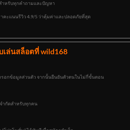
ง สำหรับทุกคำถามและปัญหา
้เราคะแนนรีวิว 4.9/5 ว่าคุ้มค่าและปลอดภัยที่สุด
บเล่นสล็อตที่ wild168
กรอกข้อมูลส่วนตัว จากนั้นยืนยันตัวตนในไม่กี่ขั้นตอน
ข้อจำกัดสำหรับทุกคน