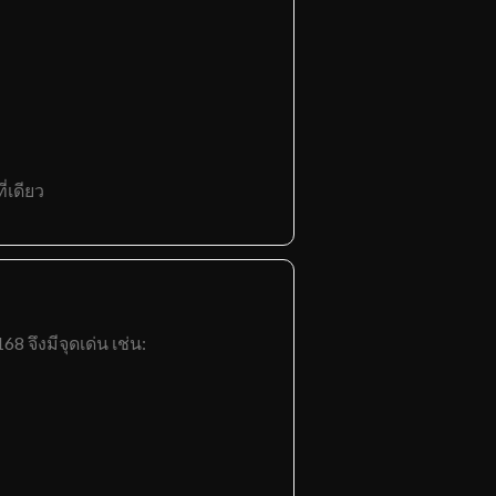
่เดียว
จึงมีจุดเด่น เช่น: