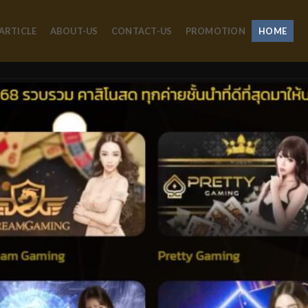
ARTICLE
ABOUT-US
CONTACT-US
PROMOTION
HOME